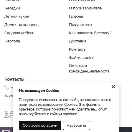
Беседки
О производителе
Летняя кухня
Галерея
Домик на колодец
Покупателю
Садовая мебель
Как заказать беседку?
Пергола
Доставка
Контакты
Файлы cookie
Политика
конфиденциальности
Контакты
×
+7 999 210-35-35
Мы используем Cookies
superbesedka@mail.ru
Продолжая использовать наш сайт, вы соглашаетесь с
политикой использования Cookies
. Это файлы в
браузере, которые помогают нам сделать ваш опыт
© 2026 superbesedka.com - беседки от производителя с
взаимодействия с сайтом удобнее.
доставкой по России.
Согласен со всеми
Настроить