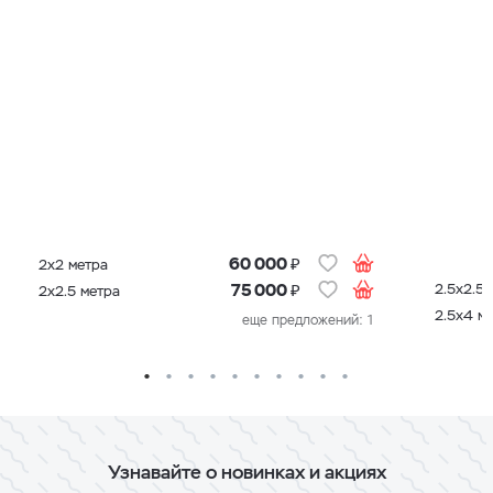
₽
60 000
2х2 метра
₽
2.5х2.5 
75 000
2х2.5 метра
2.5х4 м
еще предложений: 1
Узнавайте о новинках и акциях