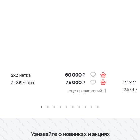
₽
60 000
2х2 метра
₽
2.5х2.5 
75 000
2х2.5 метра
2.5х4 м
еще предложений: 1
Узнавайте о новинках и акциях