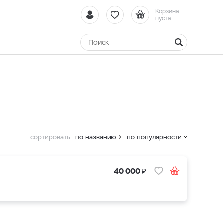
Корзина
пуста
сортировать
по названию
по популярности
₽
40 000