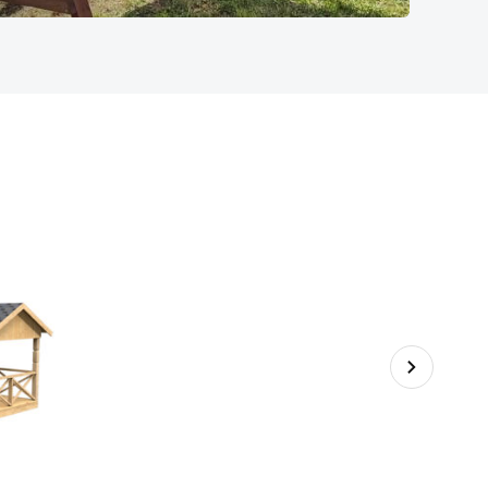
Остекленная беседка Эконом
3 метра из бруса 100х100