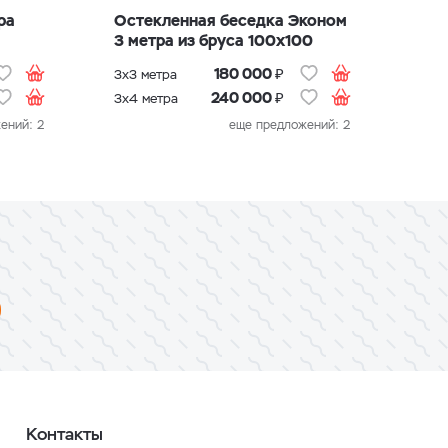
ра
Дом
шес
₽
180 000
3х3 метра
₽
240 000
3х4 метра
ений: 2
еще предложений: 2
Контакты