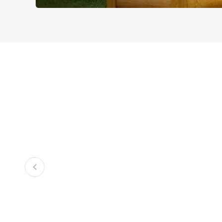
Беседки с каркасом из доски,
Бесед
Эконом 2 метра
Эконо