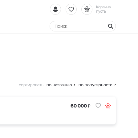
Корзина
пуста
сортировать
по названию
по популярности
₽
60 000