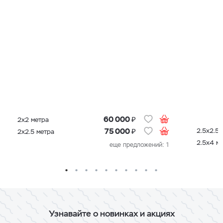
₽
60 000
2х2 метра
₽
2.5х2.5 
75 000
2х2.5 метра
2.5х4 м
еще предложений: 1
Узнавайте о новинках и акциях