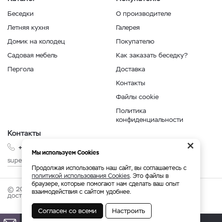
Беседки
О производителе
Летняя кухня
Галерея
Домик на колодец
Покупателю
Садовая мебель
Как заказать беседку?
Пергола
Доставка
Контакты
Файлы cookie
Политика
конфиденциальности
Контакты
×
+7 999 210-35-35
Мы используем Cookies
superbesedka@mail.ru
Продолжая использовать наш сайт, вы соглашаетесь с
политикой использования Cookies
. Это файлы в
браузере, которые помогают нам сделать ваш опыт
© 2026 superbesedka.com - беседки от производителя с
взаимодействия с сайтом удобнее.
доставкой по России.
Согласен со всеми
Настроить