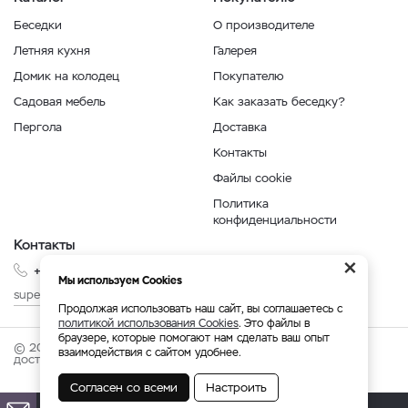
Беседки
О производителе
Летняя кухня
Галерея
Домик на колодец
Покупателю
Садовая мебель
Как заказать беседку?
Пергола
Доставка
Контакты
Файлы cookie
Политика
конфиденциальности
Контакты
×
+7 999 210-35-35
Мы используем Cookies
superbesedka@mail.ru
Продолжая использовать наш сайт, вы соглашаетесь с
политикой использования Cookies
. Это файлы в
браузере, которые помогают нам сделать ваш опыт
© 2026 superbesedka.com - беседки от производителя с
взаимодействия с сайтом удобнее.
доставкой по России.
Согласен со всеми
Настроить