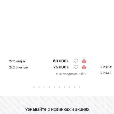
₽
60 000
2х2 метра
₽
2.5х2.5 
75 000
2х2.5 метра
2.5х4 м
еще предложений: 1
Узнавайте о новинках и акциях