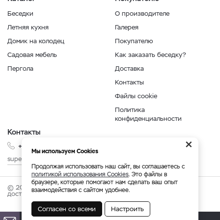
Беседки
О производителе
Летняя кухня
Галерея
Домик на колодец
Покупателю
Садовая мебель
Как заказать беседку?
Пергола
Доставка
Контакты
Файлы cookie
Политика
конфиденциальности
Контакты
×
+7 999 210-35-35
Мы используем Cookies
superbesedka@mail.ru
Продолжая использовать наш сайт, вы соглашаетесь с
политикой использования Cookies
. Это файлы в
браузере, которые помогают нам сделать ваш опыт
© 2026 superbesedka.com - беседки от производителя с
взаимодействия с сайтом удобнее.
доставкой по России.
Согласен со всеми
Настроить