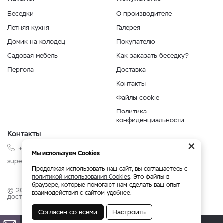
Беседки
О производителе
Летняя кухня
Галерея
Домик на колодец
Покупателю
Садовая мебель
Как заказать беседку?
Пергола
Доставка
Контакты
Файлы cookie
Политика
конфиденциальности
Контакты
×
+7 999 210-35-35
Мы используем Cookies
superbesedka@mail.ru
Продолжая использовать наш сайт, вы соглашаетесь с
политикой использования Cookies
. Это файлы в
браузере, которые помогают нам сделать ваш опыт
© 2026 superbesedka.com - беседки от производителя с
взаимодействия с сайтом удобнее.
доставкой по России.
Согласен со всеми
Настроить