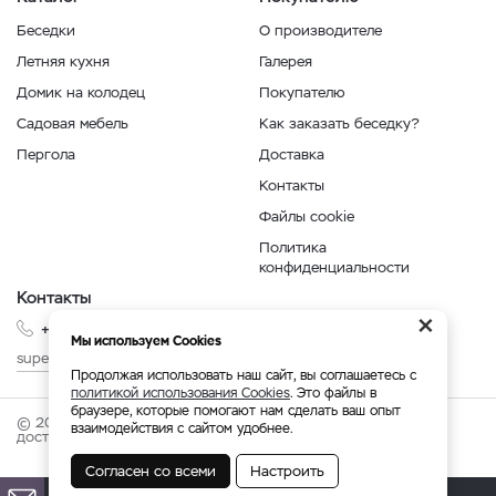
Беседки
О производителе
Летняя кухня
Галерея
Домик на колодец
Покупателю
Садовая мебель
Как заказать беседку?
Пергола
Доставка
Контакты
Файлы cookie
Политика
конфиденциальности
Контакты
×
+7 999 210-35-35
Мы используем Cookies
superbesedka@mail.ru
Продолжая использовать наш сайт, вы соглашаетесь с
политикой использования Cookies
. Это файлы в
браузере, которые помогают нам сделать ваш опыт
© 2026 superbesedka.com - беседки от производителя с
взаимодействия с сайтом удобнее.
доставкой по России.
Согласен со всеми
Настроить