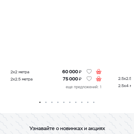
₽
60 000
2х2 метра
₽
2.5х2.5 
75 000
2х2.5 метра
2.5х4 м
еще предложений: 1
Узнавайте о новинках и акциях