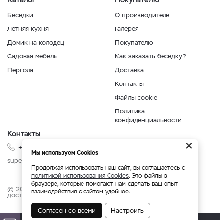
Беседки
О производителе
Летняя кухня
Галерея
Домик на колодец
Покупателю
Садовая мебель
Как заказать беседку?
Пергола
Доставка
Контакты
Файлы cookie
Политика
конфиденциальности
Контакты
×
+7 999 210-35-35
Мы используем Cookies
superbesedka@mail.ru
Продолжая использовать наш сайт, вы соглашаетесь с
политикой использования Cookies
. Это файлы в
браузере, которые помогают нам сделать ваш опыт
© 2026 superbesedka.com - беседки от производителя с
взаимодействия с сайтом удобнее.
доставкой по России.
Согласен со всеми
Настроить