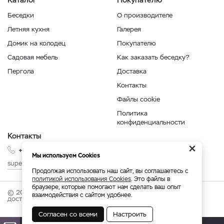
Беседки
О производителе
Летняя кухня
Галерея
Домик на колодец
Покупателю
Садовая мебель
Как заказать беседку?
Пергола
Доставка
Контакты
Файлы cookie
Политика
конфиденциальности
Контакты
×
+7 999 210-35-35
Мы используем Cookies
superbesedka@mail.ru
Продолжая использовать наш сайт, вы соглашаетесь с
политикой использования Cookies
. Это файлы в
браузере, которые помогают нам сделать ваш опыт
© 2026 superbesedka.com - беседки от производителя с
взаимодействия с сайтом удобнее.
доставкой по России.
Согласен со всеми
Настроить