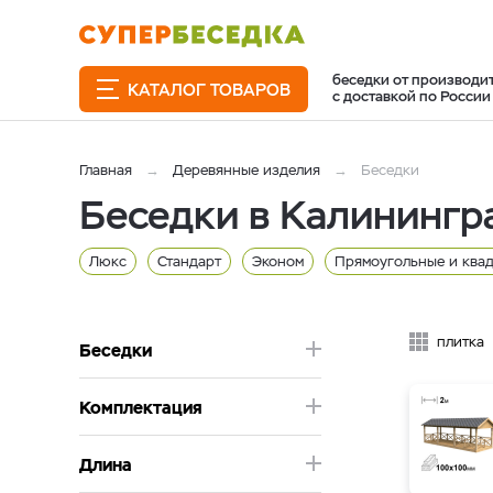
беседки от производи
КАТАЛОГ ТОВАРОВ
с доставкой по России
Главная
Деревянные изделия
Беседки
Беседки в Калинингр
Люкс
Стандарт
Эконом
Прямоугольные и ква
Брус 200x200
6 метра
5 метра
4 метра
3 
плитка
Беседки
Комплектация
Длина