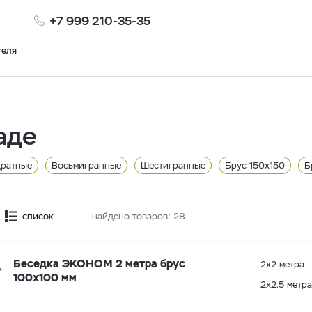
+7 999 210-35-35
теля
аде
дратные
Восьмигранные
Шестигранные
Брус 150x150
Б
метра
2 метра
Остекленные
2.5 метра
список
найдено товаров:
28
Беседка ЭКОНОМ 2 метра брус
2х2 метра
100х100 мм
2х2.5 метра