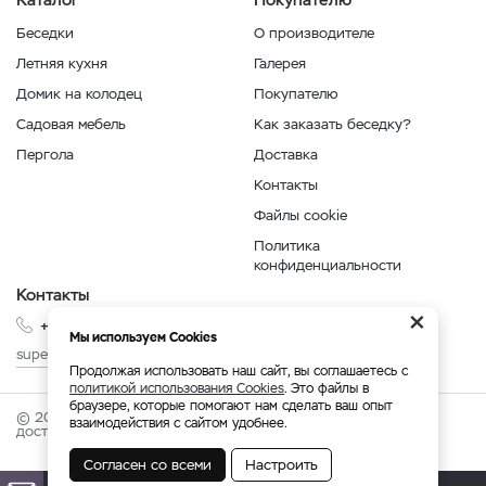
Беседки
О производителе
Летняя кухня
Галерея
Домик на колодец
Покупателю
Садовая мебель
Как заказать беседку?
Пергола
Доставка
Контакты
Файлы cookie
Политика
конфиденциальности
Контакты
×
+7 999 210-35-35
Мы используем Cookies
superbesedka@mail.ru
Продолжая использовать наш сайт, вы соглашаетесь с
политикой использования Cookies
. Это файлы в
браузере, которые помогают нам сделать ваш опыт
© 2026 superbesedka.com - беседки от производителя с
взаимодействия с сайтом удобнее.
доставкой по России.
Согласен со всеми
Настроить