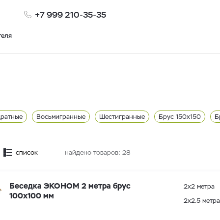
+7 999 210-35-35
теля
дратные
Восьмигранные
Шестигранные
Брус 150x150
Б
метра
2 метра
Остекленные
2.5 метра
список
найдено товаров:
28
Беседка ЭКОНОМ 2 метра брус
2х2 метра
100х100 мм
2х2.5 метра