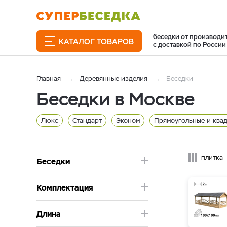
беседки от производи
КАТАЛОГ ТОВАРОВ
с доставкой по России
Главная
Деревянные изделия
Беседки
Беседки в Москве
Люкс
Стандарт
Эконом
Прямоугольные и ква
Брус 200x200
6 метра
5 метра
4 метра
3 
плитка
Беседки
Комплектация
Длина