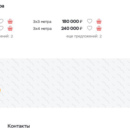
ра
Дом
шес
₽
180 000
3х3 метра
₽
240 000
3х4 метра
ений: 2
еще предложений: 2
Контакты