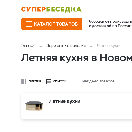
беседки от производи
КАТАЛОГ ТОВАРОВ
с доставкой по России
Главная
Деревянные изделия
Летняя кухня
Летняя кухня в Ново
плитка
список
найдено товаров:
1
Летние кухни