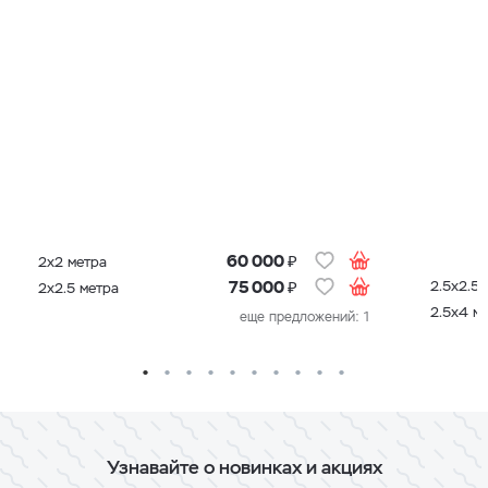
₽
60 000
2х2 метра
₽
2.5х2.5 
75 000
2х2.5 метра
2.5х4 м
еще предложений: 1
Узнавайте о новинках и акциях