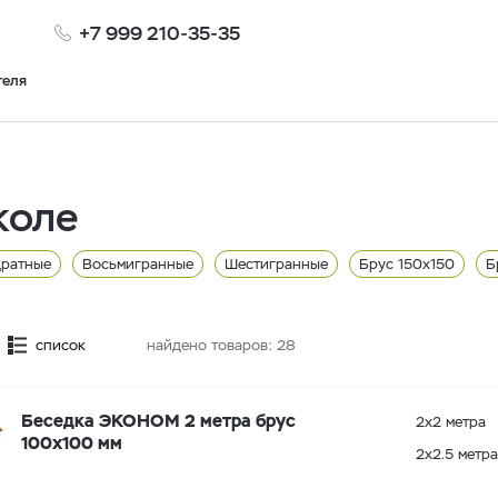
+7 999 210-35-35
теля
коле
дратные
Восьмигранные
Шестигранные
Брус 150x150
Б
метра
2 метра
Остекленные
2.5 метра
список
найдено товаров:
28
Беседка ЭКОНОМ 2 метра брус
2х2 метра
100х100 мм
2х2.5 метра