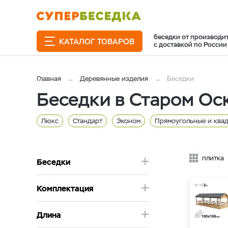
беседки от производи
КАТАЛОГ ТОВАРОВ
с доставкой по России
Главная
Деревянные изделия
Беседки
Беседки в Старом Ос
Люкс
Стандарт
Эконом
Прямоугольные и ква
Брус 200x200
6 метра
5 метра
4 метра
3 
плитка
Беседки
Комплектация
Длина