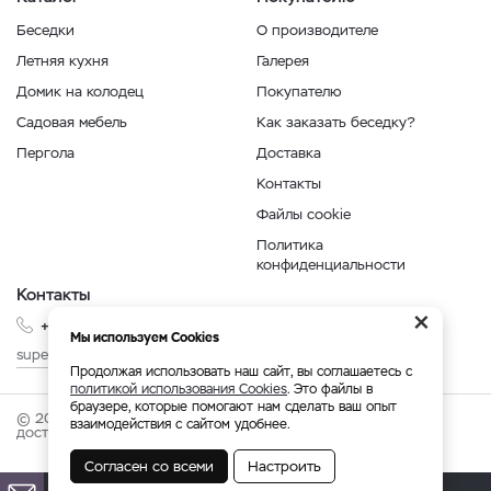
Беседки
О производителе
Летняя кухня
Галерея
Домик на колодец
Покупателю
Садовая мебель
Как заказать беседку?
Пергола
Доставка
Контакты
Файлы cookie
Политика
конфиденциальности
Контакты
×
+7 999 210-35-35
Мы используем Cookies
superbesedka@mail.ru
Продолжая использовать наш сайт, вы соглашаетесь с
политикой использования Cookies
. Это файлы в
браузере, которые помогают нам сделать ваш опыт
© 2026 superbesedka.com - беседки от производителя с
взаимодействия с сайтом удобнее.
доставкой по России.
Согласен со всеми
Настроить