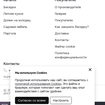
Беседки
О производителе
Летняя кухня
Галерея
Домик на колодец
Покупателю
Садовая мебель
Как заказать беседку?
Пергола
Доставка
Контакты
Файлы cookie
Политика
конфиденциальности
Контакты
×
+7 999 210-35-35
Мы используем Cookies
superbesedka@mail.ru
Продолжая использовать наш сайт, вы соглашаетесь с
политикой использования Cookies
. Это файлы в
браузере, которые помогают нам сделать ваш опыт
© 2026 superbesedka.com - беседки от производителя с
взаимодействия с сайтом удобнее.
доставкой по России.
Согласен со всеми
Настроить