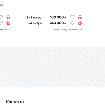
ра
Дом
шес
₽
180 000
3х3 метра
₽
240 000
3х4 метра
ений: 2
еще предложений: 2
Контакты