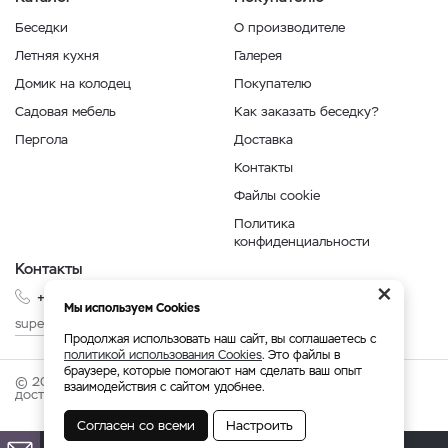
Беседки
О производителе
Летняя кухня
Галерея
Домик на колодец
Покупателю
Садовая мебель
Как заказать беседку?
Пергола
Доставка
Контакты
Файлы cookie
Политика
конфиденциальности
Контакты
×
+7 999 210-35-35
Мы используем Cookies
superbesedka@mail.ru
Продолжая использовать наш сайт, вы соглашаетесь с
политикой использования Cookies
. Это файлы в
браузере, которые помогают нам сделать ваш опыт
© 2026 superbesedka.com - беседки от производителя с
взаимодействия с сайтом удобнее.
доставкой по России.
Согласен со всеми
Настроить