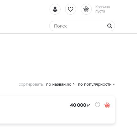
Корзина
пуста
сортировать
по названию
по популярности
₽
40 000